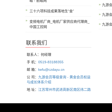
瞻 - 前瞻网
九游会
三十六项科技成果落地生“金”
九游会
变频电机厂商_电机厂家供应商代理商_
九游会
中国工控网
联系我们
联系人：何经理
手 机：
0519-83188355
邮 箱：
kefu@czdayu.cn
公 司：
九游会员等级查询 - 黄金会员权益
与成长体系介绍
地 址：
江苏常州市武进高新区南区纬二路