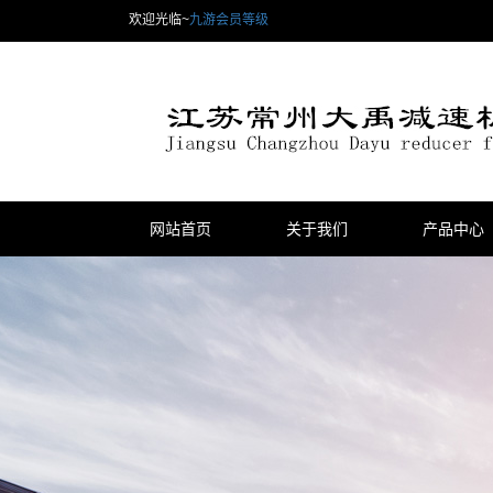
欢迎光临~
九游会员等级
网站首页
关于我们
产品中心