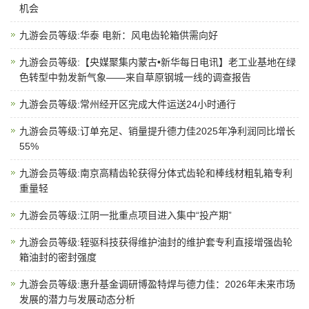
机会
九游会员等级:华泰 电新：风电齿轮箱供需向好
九游会员等级:【央媒聚集内蒙古•新华每日电讯】老工业基地在绿
色转型中勃发新气象——来自草原钢城一线的调查报告
九游会员等级:常州经开区完成大件运送24小时通行
九游会员等级:订单充足、销量提升德力佳2025年净利润同比增长
55%
九游会员等级:南京高精齿轮获得分体式齿轮和棒线材粗轧箱专利
重量轻
九游会员等级:江阴一批重点项目进入集中“投产期”
九游会员等级:轾驱科技获得维护油封的维护套专利直接增强齿轮
箱油封的密封强度
九游会员等级:惠升基金调研博盈特焊与德力佳：2026年未来市场
发展的潜力与发展动态分析