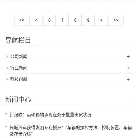
<<
<
6
7
8
9
>
>>
导航栏目
+
公司新闻
+
行业新闻
+
科技创新
新闻中心
新强联：齿轮箱轴承现在处于批量出货状况
长城汽车获得发明专利授权：“车辆的操控方法、控制装置、车辆
及存储介质”