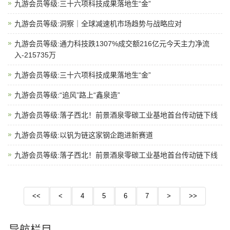
九游会员等级:三十六项科技成果落地生“金”
九游会员等级:洞察｜全球减速机市场趋势与战略应对
九游会员等级:通力科技跌1307%成交额216亿元今天主力净流
入-215735万
九游会员等级:三十六项科技成果落地生“金”
九游会员等级:“追风”路上“鑫泉造”
九游会员等级:落子西北！前景酒泉零碳工业基地首台传动链下线
九游会员等级:以钒为链这家钢企跑进新赛道
九游会员等级:落子西北！前景酒泉零碳工业基地首台传动链下线
<<
<
4
5
6
7
>
>>
导航栏目