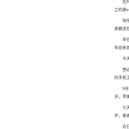
在9月
之的是e
快乐的
家都还
早在今年
年迎来首
今天来
想必看
的手机
9月份的
月，苹
七天的
外，笔者
近日，日