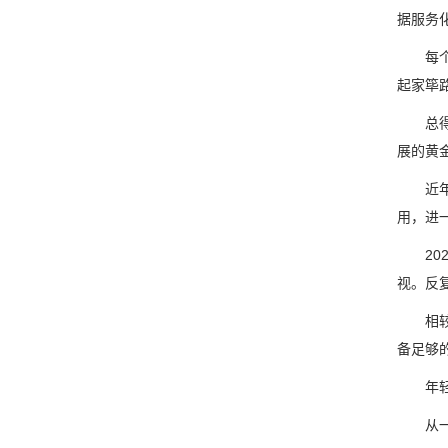
据服务
每个人
起家筚
总得来
展的黄
近年来
用，进
202
视。反
相较于
备足够
年轻人第
从一切上