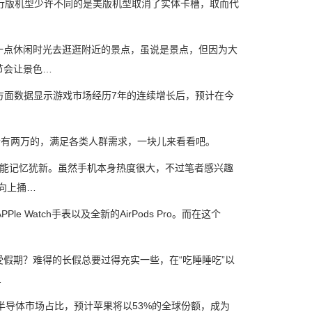
国行版机型少许不同的是美版机型取消了实体卡槽，取而代
点休闲时光去逛逛附近的景点，虽说是景点，但因为大
节会让景色…
多个方面数据显示游戏市场经历7年的连续增长后，预计在今
有两万的，满足各类人群需求，一块儿来看看吧。
能记忆犹新。虽然手机本身热度很大，不过笔者感兴趣
向上捅…
Watch手表以及全新的AirPods Pro。而在这个
期？难得的长假总要过得充实一些，在“吃睡睡吃”以
…
端逻辑半导体市场占比，预计苹果将以53%的全球份额，成为