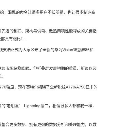
开始，混乱的命名让很多用户不知所措，也让很多制造商
先进的制程、架构与供电、散热两项性能释放的关键指
版都具有相比1…
浩正式为大家公布了全新的华为Vision智慧屏86和
端市场站稳脚跟。但折叠屏发展初期的重量、折痕以及
因。
独显，现在英特尔揭晓了全新锐炫A770/A750显卡的
老朋友”—Lightning接口，相信很多人都和我一样，
整合更多数据、拥有更强的数据分析和处理能力，以数