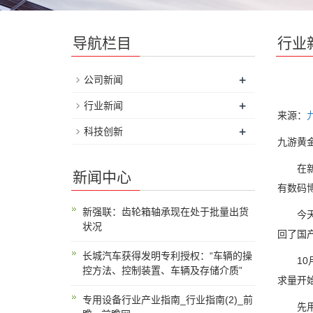
导航栏目
行业
+
公司新闻
+
行业新闻
来源：
+
科技创新
九游黄金
在新一
新闻中心
有数码
新强联：齿轮箱轴承现在处于批量出货
今天早一
状况
回了国产
长城汽车获得发明专利授权：“车辆的操
10月
控方法、控制装置、车辆及存储介质”
求量开
专用设备行业产业指南_行业指南(2)_前
先用一