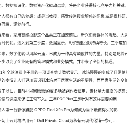
化、数据知识化、数据资产化驱动运营，将是企业获得核心竞争力的关键
都有自己的梦想：或是当教授，感受传道授业解惑的乐趣;或是做科研，
路蓝缕，逐梦前行。
看，家用智能投影这个品类正在加速前进，新兴消费群体的崛起、大屏
金时代呢。进入到第三季度，数据显示，8月智能投影持续增长，三季度销
，数字化转型风起云涌，已成为一种具有颠覆性的力量。特别是随着云
一步改变了企业既有的管理模式和业务模式，并带来了全新的机遇。
1年全球消费电子展的一项调查统计数据显示，冰箱慢慢的变成了日常使
复的疫情让人们更加意识到冰箱对于居家生活的重要性，而居家生活的变
以往，目前4K视频慢慢的变多地被创作者使用，素材量大幅度的提高；
的读写速度来保证正常写入。三星PROPlus正是针对有这样需要的用…
一台影像旗舰 OPPO Find X9s Pro为何成为当下最值得买的影…
云到精准用云：Dell Private Cloud为私有云现代化铺一条可…