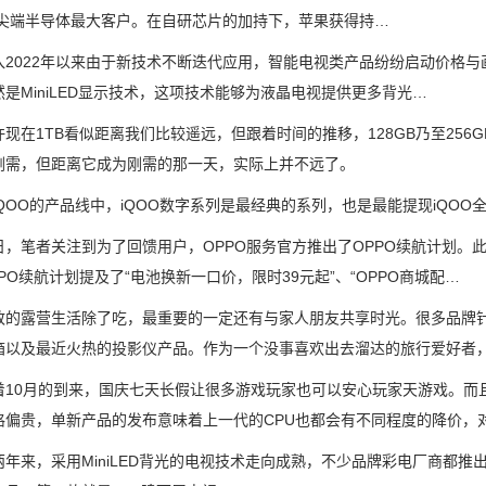
2年尖端半导体最大客户。在自研芯片的加持下，苹果获得持…
022年以来由于新技术不断迭代应用，智能电视类产品纷纷启动价格与
是MiniLED显示技术，这项技术能够为液晶电视提供更多背光…
1TB看似距离我们比较遥远，但跟着时间的推移，128GB乃至256G
刚需，但距离它成为刚需的那一天，实际上并不远了。
OO的产品线中，iQOO数字系列是最经典的系列，也是最能提现iQOO
笔者关注到为了回馈用户，OPPO服务官方推出了OPPO续航计划。此项
PO续航计划提及了“电池换新一口价，限时39元起”、“OPPO商城配…
露营生活除了吃，最重要的一定还有与家人朋友共享时光。很多品牌针对
箱以及最近火热的投影仪产品。作为一个没事喜欢出去溜达的旅行爱好者
0月的到来，国庆七天长假让很多游戏玩家也可以安心玩家天游戏。而且
格偏贵，单新产品的发布意味着上一代的CPU也都会有不同程度的降价，
来，采用MiniLED背光的电视技术走向成熟，不少品牌彩电厂商都推出了