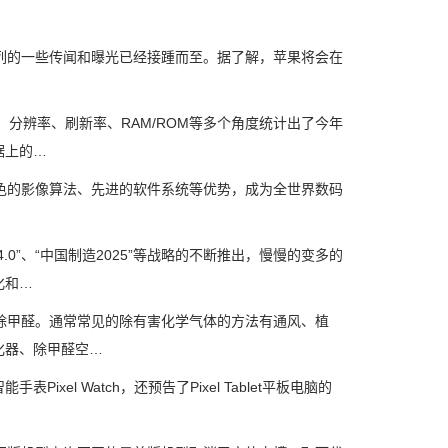
15系列的一些传闻和曝光已经接踵而至。据了解，苹果将会在
分辨率、刷新率、RAM/ROM等多个角度统计出了今年
据上的…
色的影像算法、先进的软件系统等优势，成为全世界数码
”、“中国制造2025”等战略的不断推出，慢慢的变多的
化和…
除甲醛。通常常见的除有害化学气体的方法有通风、植
化器、除甲醛空…
el Watch，还预告了Pixel Tablet平板电脑的