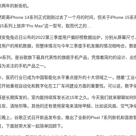
来两年的新街机。
iPhone 14系列正式刚刚过去了一个月的时间，但关于iPhone 
ne 15系列上放弃“Pro Max”这一型号，取而代之的…
兔兔近日公布的2022第三季度用户偏好榜数据出炉，分别从屏幕尺寸、
度用户的用机数据，但整体情况与今年三季度手机发展的情况相吻合，数
el系列，是谷歌旗下最具代表性的旗舰手机产品，凭借着简约的设计、出
最为关注的手机产品之一。
医药行业已成为中国智能化水平重点提升的十大领域之一，随着“工业4.0
司开始重视自动化和数字化在工厂车间建设方面的重要性。可以说，数字
长期挥发的，室内能持续挥发长达15年之久。今天我们就来聊聊如何
性炭、清除剂等。其他的还有使用家电来清除甲醛，比如说风扇、空气净
，谷歌正式召开新品发布会，推出了全新的Pixel 7系列新机和首款智能手表Pix
息，下面就带大家一起简单回顾下。