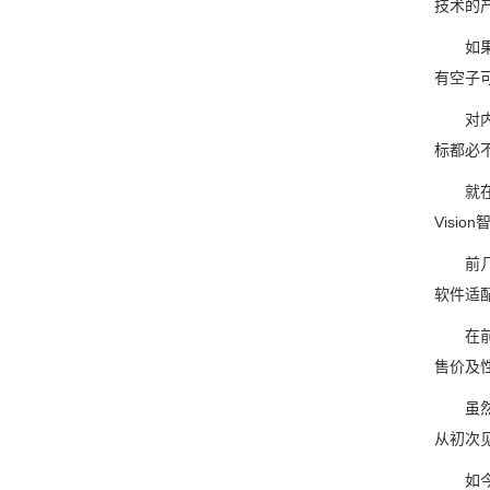
技术的
如果说
有空子可
对内部
标都必
就在昨
Visi
前几年
软件适
在前不久
售价及
虽然又又
从初次
如今，