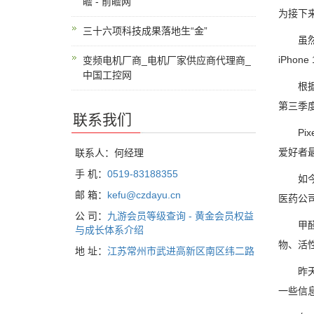
瞻 - 前瞻网
为接下
三十六项科技成果落地生“金”
虽然距离
iPho
变频电机厂商_电机厂家供应商代理商_
中国工控网
根据安
第三季
联系我们
Pix
爱好者
联系人：何经理
手 机：
0519-83188355
如今，
邮 箱：
kefu@czdayu.cn
医药公
公 司：
九游会员等级查询 - 黄金会员权益
甲醛是
与成长体系介绍
物、活
地 址：
江苏常州市武进高新区南区纬二路
昨天晚上
一些信