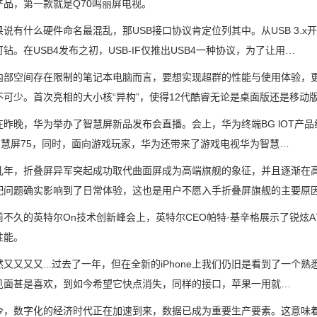
产品，第一款就是Q70鸣丽屏电视。
有什么硬件命名最混乱，那USB接口协议肯定位列其中。从USB 3.x
钻。在USB4发布之初，USB-IF仅推出USB4一种协议，为了让用…
空间存在限制的笔记本电脑而言，要想实现超群的性能与使用体验，更
不可少。首次亮相的大小核“异构”，使得12代酷睿无论是桌面版还是移动
晚，华为举办了智慧屏新品发布会直播。会上，华为终端BG lOT产品线支
on智慧屏75，同时，面向游戏玩家，华为还带来了游戏电视华为智慧…
，折叠屏异军突起成功取代曲面屏成为高端旗舰的象征，并且逐渐在高
配问题确实影响到了日常体验，这也是用户不愿入手折叠屏旗舰的主要原
的英特尔On技术创新峰会上，英特尔CEO帕特·基辛格展示了锐炫A770
性能。
又又...过去了一年，但在全新的iPhone上我们仍旧是看到了一个熟悉的“
见面甚是喜欢，到如今希望它快点消失，同样的接口，苹果一用就…
数字化的经济时代正在加速到来，数据已成为重要生产要素。这意味着