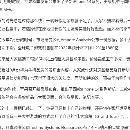
初的时候，苹果秋季发布会推出了全新iPhone 14系列，美版机型与
SIM卡。
时光总是过得那么快，一转眼假期余额就不足了，大家不妨趁着最后一
在归程当中，若选择留在原地过长假的朋友确实能好好逛逛。而入秋的季
7月份的时候，市场研究公司Ampere Analysis公布一份数据，
次下滑，全球电子游戏销售额在2022年预计将下降1.2%至1880亿…
给大家挑选了5款85吋以上的超大屏智能电视，价格最低五千多元，贵
过9月份华为手机品牌的发布会内容，大家或许还对这些新品及其新功
卫星通信功能同样也获得了很大的关注度。而所加持的这一项被华为称作“
时候，苹果召开新品发布会，推出了四款iPhone 14系列新机，三款APPle 
果依然会有多款新品与大家见面，会涉及平板、笔记本等…
十一假期已经过半了，你是已经踏上自己的旅程，还是宅在家舒适享受假
以游玩一些大型游戏的方式展开了自己的“伟大旅程（Grand Tour）”，
本调查公司Techno Systems Research公布了4～5纳米的尖