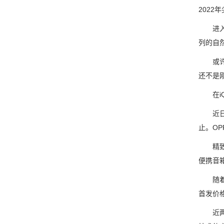
202
进入2
列的自然
或许现在
还不是
在iQ
近日，
止。OP
精致的
便携音
随着1
首发价
近两年