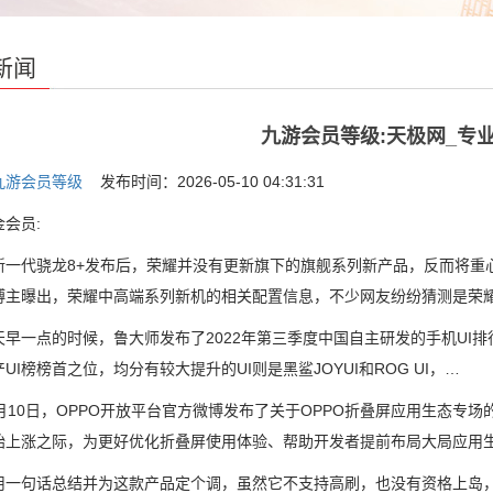
新闻
九游会员等级:天极网_专业
九游会员等级
发布时间：2026-05-10 04:31:31
会员:
代骁龙8+发布后，荣耀并没有更新旗下的旗舰系列新产品，反而将重心
博主曝出，荣耀中高端系列新机的相关配置信息，不少网友纷纷猜测是荣耀
点的时候，鲁大师发布了2022年第三季度中国自主研发的手机UI排行榜，O
UI榜榜首之位，均分有较大提升的UI则是黑鲨JOYUI和ROG UI，…
10日，OPPO开放平台官方微博发布了关于OPPO折叠屏应用生态专
始上涨之际，为更好优化折叠屏使用体验、帮助开发者提前布局大局应用
句话总结并为这款产品定个调，虽然它不支持高刷，也没有资格上岛，但iP